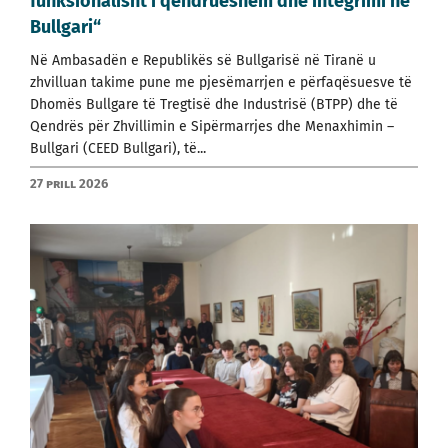
funksionalisht i qëndrueshëm dhe integrimi në
Bullgari“
Në Ambasadën e Republikës së Bullgarisë në Tiranë u
zhvilluan takime pune me pjesëmarrjen e përfaqësuesve të
Dhomës Bullgare të Tregtisë dhe Industrisë (BTPP) dhe të
Qendrës për Zhvillimin e Sipërmarrjes dhe Menaxhimin –
Bullgari (CEED Bullgari), të...
27 prill 2026