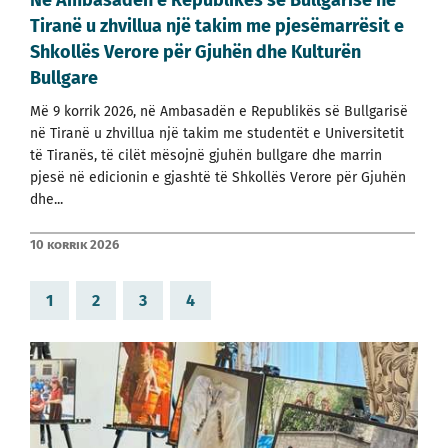
Në Ambasadën e Republikës së Bullgarisë në
Tiranë u zhvillua një takim me pjesëmarrësit e
Shkollës Verore për Gjuhën dhe Kulturën
Bullgare
Më 9 korrik 2026, në Ambasadën e Republikës së Bullgarisë
në Tiranë u zhvillua një takim me studentët e Universitetit
të Tiranës, të cilët mësojnë gjuhën bullgare dhe marrin
pjesë në edicionin e gjashtë të Shkollës Verore për Gjuhën
dhe...
10 korrik 2026
1
2
3
4