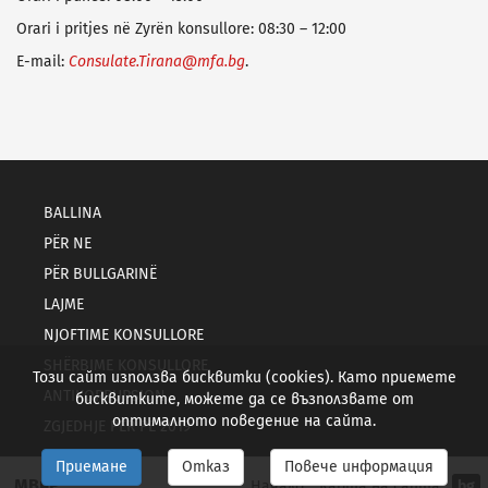
Orari i pritjes në Zyrën konsullore: 08:30 – 12:00
E-mail:
Consulate.Tiranа@mfa.bg
.
BALLINA
PËR NE
PËR BULLGARINË
LAJME
NJOFTIME KONSULLORE
SHËRBIME KONSULLORE
Този сайт използва бисквитки (cookies). Като приемете
ANTIKORRUPSION
бисквитките, можете да се възползвате от
оптималното поведение на сайта.
ZGJEDHJE PËR PE 2019
Приемане
Отказ
Повече информация
МВнР
Начало
Карта на сайта
bg