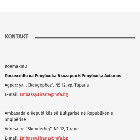
KONTAKT
Контакти
Посолство на Република България в Република Албания
Адрес: ул. „Скендербег”, № 12, гр. Тирана
E-mail:
Embassy.Tirana@mfa.bg
Ambasada e Republikës së Bullgarisë në Republikën e
Shqipërisë
Adresa: rr. “Skënderbej”, № 12, Tiranë
E-mail:
Embassy.Tirana@mfa.bg