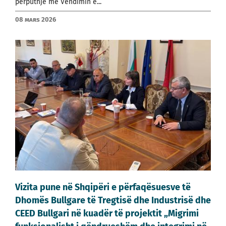
përputhje me Vendimin e...
08 mars 2026
Vizitа pune në Shqipëri e përfaqësuesve të
Dhomës Bullgare të Tregtisë dhe Industrisë dhe
CEED Bullgari në kuadër të projektit „Migrimi