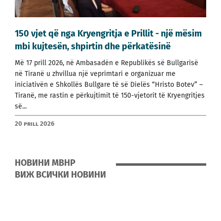
150 vjet që nga Kryengritja e Prillit - një mësim
mbi kujtesën, shpirtin dhe përkatësinë
Më 17 prill 2026, në Ambasadën e Republikës së Bullgarisë
në Tiranë u zhvillua një veprimtari e organizuar me
iniciativën e Shkollës Bullgare të së Dielës “Hristo Botev” –
Tiranë, me rastin e përkujtimit të 150-vjetorit të Kryengritjes
së...
20 prill 2026
НОВИНИ МВНР
ВИЖ ВСИЧКИ НОВИНИ