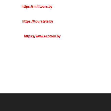
АТУР
https://milltours.b
y
СТИЛЬ
https://tourstyle.b
y
ТУР-6
https://www.ecotour.b
y