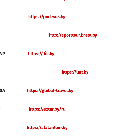
https://podevus.by
http://sporttour.brest.by
СТУР
https://dili.by
https://lmt.b
y
ЛТРЭВЭЛ
https://global-travel.b
y
ЕРТТУР
https://extur.by/ru
АН ТУР
https://alatantour.b
y