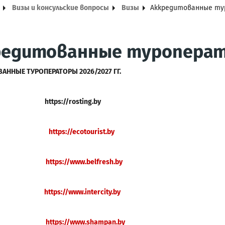
Визы и консульские вопросы
Визы
Аккредитованные т
редитованные туропера
ВАННЫЕ ТУР
ОПЕРАТОРЫ
202
6/2027 ГГ.
тинг
https://rosting.by
https://ecotourist.by
ш
https://www.belfresh.by
Р СИТИ
https://www.intercity.b
y
ПАНЬ
https://www.shampan.by