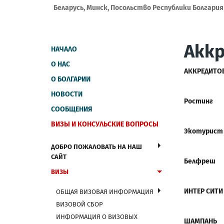
Беларусь, Минск, Посольство Республики Болгария
Акк
НАЧАЛО
О НАС
АККРЕДИТО
О БОЛГАРИИ
НОВОСТИ
Рос
СООБЩЕНИЯ
ВИЗЫ И КОНСУЛЬСКИЕ ВОПРОСЫ
Э
котурист
ДОБРО ПОЖАЛОВАТЬ НА НАШ
САЙТ
Белфре
ВИЗЫ
ИНТЕ
ОБЩАЯ ВИЗОВАЯ ИНФОРМАЦИЯ
ВИЗОВОЙ СБОР
ИНФОРМАЦИЯ О ВИЗОВЫХ
ШАМ