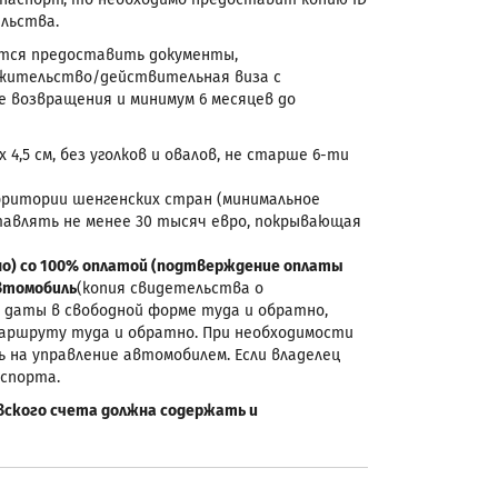
ельства.
уется предоставить документы,
 жительство/действительная виза с
 возвращения и минимум 6 месяцев до
х 4,5 см, без уголков и овалов, не старше 6-ти
ерритории шенгенских стран (минимальное
ставлять не менее 30 тысяч евро, покрывающая
но) со 100% оплатой (подтверждение оплаты
автомобиль
(копия свидетельства о
и даты в свободной форме туда и обратно,
маршруту туда и обратно. При необходимости
ь на управление автомобилем. Если владелец
аспорта.
вского счета должна содержать и