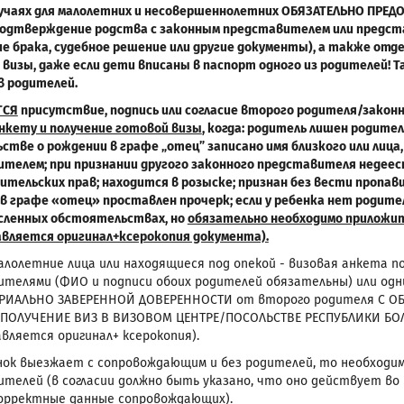
лучаях для малолетних и несовершеннолетних ОБЯЗАТЕЛЬНО ПРЕ
подтверждение родства с законным представителем или предст
е брака, судебное решение или другие документы), а также от
 визы, даже если дети вписаны в паспорт одного из родителей!
 родителей.
ТСЯ
присутствие, подпись или согласие второго родителя/зако
нкету и получение готовой визы
, когда: родитель лишен родител
стве о рождении в графе
„отец” записано имя близкого или лиц
телем; при признании другого законного представителя недеес
ительских прав; находится в розыске; признан без вести пропа
в графе «отец» проставлен прочерк; если у ребенка нет родител
сленных обстоятельствах, но
обязательно необходимо прилож
вляется оригинал+ксерокопия документа).
Малолетние лица или находящиеся под опекой - визовая анкета 
телями (ФИО и подписи обоих родителей обязательны) или одни
АРИАЛЬНО ЗАВЕРЕННОЙ ДОВЕРЕННОСТИ от второго родителя С О
 ПОЛУЧЕНИЕ ВИЗ В ВИЗОВОМ ЦЕНТРЕ/ПОСОЛЬСТВЕ РЕСПУБЛИКИ БОЛ
вляется оригинал+ ксерокопия).
нок выезжает с сопровождающим и без родителей, то необходи
ителей (в согласии должно быть указано, что оно действует во
корректные данные сопровождающих).