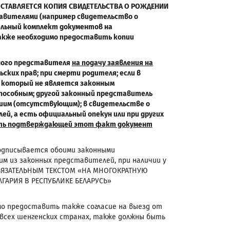
ДОСТАВЛЯЕТСЯ КОПИЯ СВИДЕТЕЛЬСТВА О РОЖДЕНИИ
авителями (например свидетельство о
дельный комплект документов на
 Также необходимо предоставить копии
нного представителя
н
а подачу заявления на
ьских прав; при смерти родителя; если в
а, который не является законным
пособным; другой законный представитель
вшим
(отсутствующим); в свидетельстве о
ей, а есть официальный опекун или при других
ить подтверждающей этот факт документ
подписывается обоими законными
м из законных представителей, при наличии у
БЯЗАТЕЛЬНЫМ ТЕКСТОМ «НА МНОГОКРАТНУЮ
ГАРИЯ В РЕСПУБЛИКЕ БЕЛАРУСЬ»
мо предоставить также согласие на выезд от
 всех шенгенских странах, также должны быть