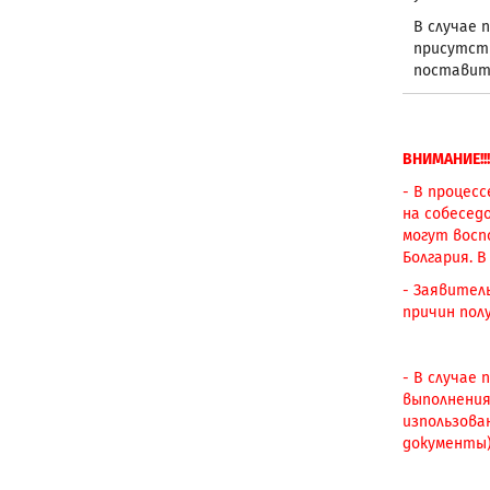
В случае 
присутств
поставить
ВНИМАНИЕ!!!
- В процес
на собесед
могут восп
Болгария. В
- Заявител
причин пол
- В случае
выполнения
изпользова
документы