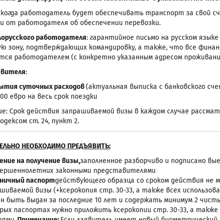
, когда работодатель будет обеспечивать транспорт за свой с
и от работодателя об обеспечении перевозки.
лорусского работодателя
: гарантийное письмо на русском языке
ю зону, подтверждающих командировку, а также, что все финанс
ся работодателем (с конкретно указанным адресом проживания 
аявителя
:
рытия суточных расходов
(актуальная выписка с банковского сче
00 евро на весь срок поездки
е: Срок действия запрашиваемой визы в каждом случае рассма
дексом ст. 24, пункт 2.
ЕЛЬНО НЕОБХОДИМО ПРЕДЪЯВИТЬ:
ение на получение визы,
заполненное разборчиво и подписано вы
вершеннолетних законными представителями
ничный паспорт
действующего образца со сроком действия не м
шиваемой визы (+ксерокопия стр. 30-33, а также всех использов
н быть выдан за последние 10 лет и содержать минимум 2 чисты
рых паспортах нужно приложить ксерокопии стр. 30-33, а также 
ями.
Примечание:
Если заявитель имеет новый биометрический 