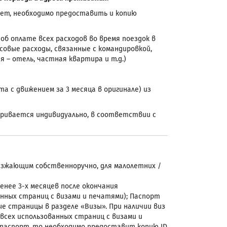
чет, необходимо предоставить и копию
 об оплате всех расходов во время поездок в
овые расходы, связанные с командировкой,
– отель, частная квартира и т.д.)
та с движением за 3 месяца в оригинале) из
тривается индивидуально, в соответствии с
езжающим собственноручно, для малолетних /
енее 3-х месяцев после окончания
анных страниц с визами и печатями); Паспорт
е страницы в разделе «Визы». При наличии виз
всех использованных страниц с визами и
паспорт, то необходимо предоставит копию ID