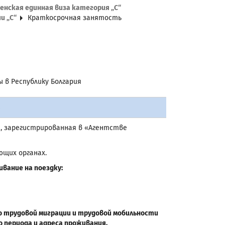
нская единная виза категория „С“
и „C“
Краткосрочная занятость
 в Республику Болгария
ь
я
, зарегистрированная в «Агентстве
щих органах.
вание на поездку:
на о трудовой миграции и трудовой мобильности
 периода и адреса проживания.