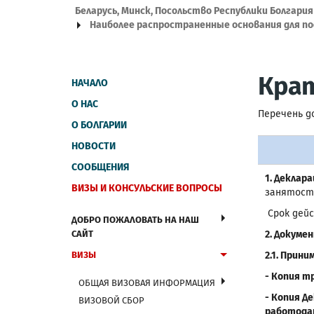
Беларусь, Минск, Посольство Республики Болгария
Наиболее распространенные основания для по
Кра
НАЧАЛО
О НАС
Перечень д
О БОЛГАРИИ
НОВОСТИ
СООБЩЕНИЯ
1. Деклар
ВИЗЫ И КОНСУЛЬСКИЕ ВОПРОСЫ
занятости
Срок дейс
ДОБРО ПОЖАЛОВАТЬ НА НАШ
САЙТ
2. Докуме
ВИЗЫ
2.1. Прин
- Копия т
ОБЩАЯ ВИЗОВАЯ ИНФОРМАЦИЯ
- Копия Д
ВИЗОВОЙ СБОР
работодат