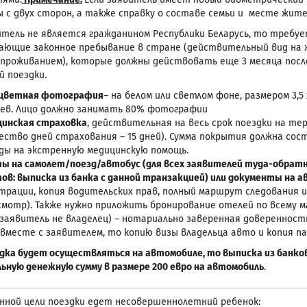
 с двух сторон, а также справку о составе семьи и месте жит
витель не является гражданином Республики Беларусь, то треб
ющие законное пребывание в стране (действительный вид на
проживанием), которые должны действовать еще 3 месяца после
й поездки.
 цветная фотография
– на белом или светлом фоне, размером 3,5 
ев. Лицо должно занимать 80% фотографии
инская страховка
, действительная на весь срок поездки на т
ество дней страхования – 15 дней). Сумма покрытия должна со
ды на экстренную медицинскую помощь.
ы на самолет/поезд/автобус (для всех заявителей туда-обрат
ов: выписка из банка с данной транзакцией) или документы на 
трации, копия водительских прав, полный маршрут следования 
мотр). Также нужно приложить бронирование отелей по всему 
 заявитель не владелец) – нотариально заверенная доверенност
вместе с заявителем, то копию визы владельца авто и копия п
здка будет осуществляться на автомобиле, то выписка из банко
ьную денежную сумму в размере 200 евро на автомобиль
.
анной цели поездки едет несовершеннолетний ребенок: