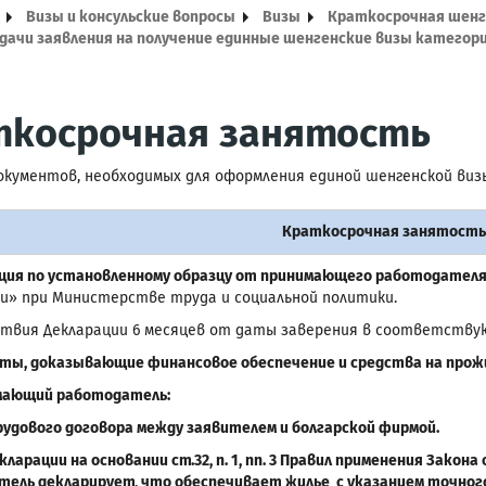
Визы и консульские вопросы
Визы
Краткосрочная шенге
дачи заявления на получение единные шенгенские визы категори
ткосрочная занятость
окументов, необходимых для оформления единой шенгенской визы
Краткосрочная занятост
ация по установленному образцу от принимающего работодател
» при Министерстве труда и социальной политики.
твия Декларации 6 месяцев от даты заверения в соответствую
нты, доказывающие финансовое обеспечение и средства на прожи
имающий работодатель:
рудового договора между заявителем и болгарской фирмой.
екларации на основании ст.32, п. 1, пп. 3 Правил применения Зако
ель декларирует, что обеспечивает жилье с указанием точного