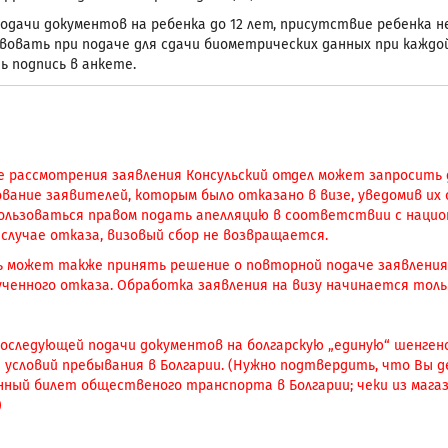
подачи документов на ребенка до 12 лет, присутствие ребенка н
овать при подаче для сдачи биометрических данных при каждой 
 подпись в анкете.
се рассмотрения заявления Консульский отдел может запросить
ование заявителей, которым было отказано в визе, уведомив их
ользоваться правом подать апелляцию в соответствии с нацио
 случае отказа, визовый сбор не возвращается.
ь может также принять решение о повторной подаче заявления 
ученного отказа. Обработка заявления на визу начинается тольк
 последующей подачи документов на болгарскую „единую“ шенге
 условий пребывания в Болгарии. (Нужно подтвердить, что Вы 
нный билет общественого транспорта в Болгарии; чеки из магаз
)