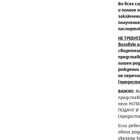
Во всех с
и полное 
заключени
получение
паспортов
НЕ ТРЕБУЕ
визовую а
свидетель
представи
лишен род
рождении 
не перечи
(предоста
ВАЖНО
: 
представи
него НОТ
ПОДАЧУ И
(предоста
Если ребе
обоих род
указаны 