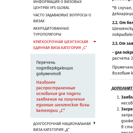
ИНФОРМАЦИЯ О ВИЗОВЫХ
ЦЕНТРАХ VFS GLOBAL
*В случае
Деклараци
ЧАСТО ЗАДАВАЕМЫЕ ВОПРОСЫ О
ВИЗАХ
2.2.
От бе
АККРЕДИТОВАННЫЕ
Шенгенску
ТУРОПЕРАТОРЫ
покрывают
КРАТКОСРОЧНАЯ ШЕНГЕНСКАЯ
2.3. От з
ЕДИННАЯ ВИЗА КАТЕГОРИЯ „С“
- для пок
расчета 2
Перечень
Примечани
подтверждающих
Визовым ко
документов
Наиболее
распространенные
ДОПОЛНИТ
основания для подачи
Заявл
заявления на получение
несо
единные шенгенские визы
Загра
категории „C“
запра
долже
ДОЛГОСРОЧНАЯ НАЦИОНАЛЬНАЯ
в ста
ВИЗА КАТЕГОРИЯ „Д“
печат