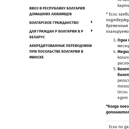
карты
ВВОЗ В РЕСПУБЛИКУ БОЛГАРИЯ
ДОМАШНИХ ЛЮБИМЦЕВ
* Если зая
подтвержда
БОЛГАРСКОЕ ГРАЖДАНСТВО
временным 
ДЛЯ ГРАЖДАН Р БОЛГАРИИ В Р
планируемо
БЕЛАРУС
Одна
АККРЕДИТОВАННЫЕ ПЕРЕВОДЧИКИ
месяц
ПРИ ПОСОЛЬСТВЕ БОЛГАРИИ В
Медиц
МИНСКЕ
колич
расхо
Билет
билет
регис
техос
(если
едет 
*Когда пое
дополнител
Если по д