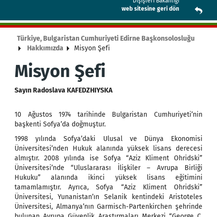
Dışişleri Bakanlığı
web sitesine geri dön
Türkiye, Bulgaristan Cumhuriyeti Edirne Başkonsolosluğu
Hakkımızda
Misyon Şefi
Misyon Şefi
Sayın Radoslava KAFEDZHIYSKA
10 Ağustos 1974 tarihinde Bulgaristan Cumhuriyeti’nin
başkenti Sofya’da doğmuştur.
1998 yılında Sofya’daki Ulusal ve Dünya Ekonomisi
Üniversitesi’nden Hukuk alanında yüksek lisans derecesi
almıştır. 2008 yılında ise Sofya “Aziz Kliment Ohridski”
Üniversitesi’nde “Uluslararası İlişkiler – Avrupa Birliği
Hukuku” alanında ikinci yüksek lisans eğitimini
tamamlamıştır. Ayrıca, Sofya “Aziz Kliment Ohridski”
Üniversitesi, Yunanistan’ın Selanik kentindeki Aristoteles
Üniversitesi, Almanya’nın Garmisch-Partenkirchen şehrinde
bulunan Avrupa Güvenlik Araştırmaları Merkezi “George C.