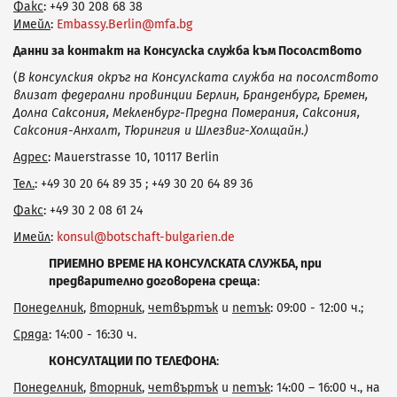
Факс
: +49 30 208 68 38
Имейл
:
Embassy.Berlin@mfa.bg
Данни за контакт на Консулска служба към Посолството
(
В консулския окръг на Консулската служба на посолството
влизат федерални провинции Берлин, Бранденбург, Бремен,
Долна Саксония, Мекленбург-Предна Померания, Саксония,
Саксония-Анхалт, Тюрингия и Шлезвиг-Холщайн.)
Адрес
: Mauerstrasse 10, 10117 Berlin
Тел.
: +49 30 20 64 89 35 ; +49 30 20 64 89 36
Факс
: +49 30 2 08 61 24
Имейл
:
konsul@botschaft-bulgarien.de
ПРИЕМНО ВРЕМЕ НА КОНСУЛСКАТА СЛУЖБА, при
предварително договорена среща
:
Понеделник
,
вторник
,
четвъртък
и
петък
: 09:00 - 12:00 ч.;
Сряда
: 14:00 - 16:30 ч.
КОНСУЛТАЦИИ ПО ТЕЛЕФОНА
:
Понеделник
,
вторник
,
четвъртък
и
петък
: 14:00 – 16:00 ч., на