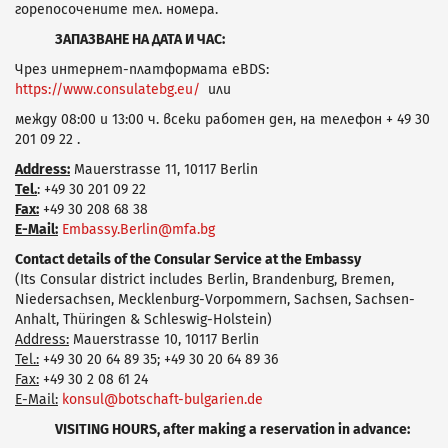
горепосочените тел. номера.
ЗАПАЗВАНЕ НА ДАТА И ЧАС:
Чрез интернет-платформата eBDS:
https://www.consulatebg.eu/
или
между 08:00 и 13:00 ч. всеки работен ден, на телефон + 49 30
201 09 22 .
Address:
Mauerstrasse 11, 10117 Berlin
Tel.
: +49 30 201 09 22
Fax:
+49 30 208 68 38
E-Mail:
Embassy.Berlin@mfa.bg
Contact details of the Consular Service at the Embassy
(Its Consular district includes Berlin, Brandenburg, Bremen,
Niedersachsen, Mecklenburg-Vorpommern, Sachsen, Sachsen-
Anhalt, Thüringen & Schleswig-Holstein)
Address:
Mauerstrasse 10, 10117 Berlin
Tel.:
+49 30 20 64 89 35; +49 30 20 64 89 36
Fax:
+49 30 2 08 61 24
E-Mail:
konsul@botschaft-bulgarien.de
VISITING HOURS, after making a reservation in advance: