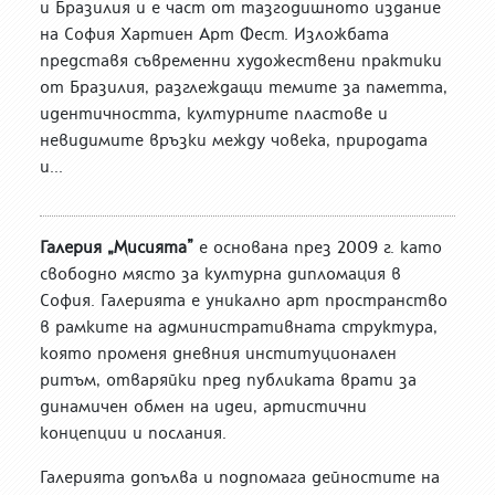
и Бразилия и е част от тазгодишното издание
на София Хартиен Арт Фест. Изложбата
представя съвременни художествени практики
от Бразилия, разглеждащи темите за паметта,
идентичността, културните пластове и
невидимите връзки между човека, природата
и...
Галерия „Мисията”
е основана през 2009 г. като
свободно място за културна дипломация в
София. Галерията е уникално арт пространство
в рамките на административната структура,
която променя дневния институционален
ритъм, отваряйки пред публиката врати за
динамичен обмен на идеи, артистични
концепции и послания.
Галерията допълва и подпомага дейностите на