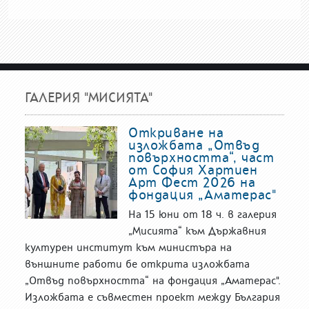
ГАЛЕРИЯ "МИСИЯТА"
Откриване на
изложбата „Отвъд
повърхността“, част
от София Хартиен
Арт Фест 2026 на
фондация „Аматерас"
На 15 юни от 18 ч. в галерия
„Мисията“ към Държавния
културен институт към министъра на
външните работи бе открита изложбата
„Отвъд повърхността“ на фондация „Аматерас".
Изложбата е съвместен проект между България