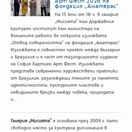
Арт Фест 2026 на
фондация „Аматерас"
На 15 юни от 18 ч. в галерия
„Мисията“ към Държавния
културен институт към министъра на
външните работи бе открита изложбата
„Отвъд повърхността“ на фондация „Аматерас".
Изложбата е съвместен проект между България
и Бразилия и е част от тазгодишното издание
на София Хартиен Арт Фест. Изложбата
представя съвременни художествени практики
от Бразилия, разглеждащи темите за паметта,
идентичността, културните пластове и
невидимите връзки между човека, природата
и...
Галерия „Мисията”
е основана през 2009 г. като
свободно място за културна дипломация в