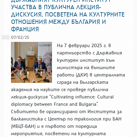
УЧАСТВА В ПУБЛИЧНА ЛЕКЦИЯ-
ДИСКУСИЯ, ПОСВЕТЕНА НА КУЛТУРНИТЕ
ОТНОШЕНИЯ МЕЖДУ БЪЛГАРИЯ И
ФРАНЦИЯ
07/02/25
На 7 февруари 2025 г. в
партньорство с Държавния
културен институт към
министъра на външните
работи (ДКИ) в централната
сграда на Българската
академия на науките се проведе публична
лекция-дискусия “Cultivating influence: Cultural
diplomacy between France and Bulgaria”.
Събитието бе организирано от Института за
балканистика с Център по тракология при БАН
(ИБЦТ–БАН) и е първото от поредица
мероприятия, посветени на културната