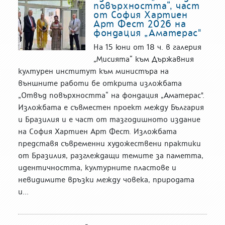
повърхността“, част
от София Хартиен
Арт Фест 2026 на
фондация „Аматерас"
На 15 юни от 18 ч. в галерия
„Мисията“ към Държавния
културен институт към министъра на
външните работи бе открита изложбата
„Отвъд повърхността“ на фондация „Аматерас".
Изложбата е съвместен проект между България
и Бразилия и е част от тазгодишното издание
на София Хартиен Арт Фест. Изложбата
представя съвременни художествени практики
от Бразилия, разглеждащи темите за паметта,
идентичността, културните пластове и
невидимите връзки между човека, природата
и...